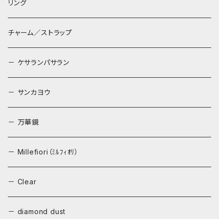
リング
チャーム／ストラップ
－ ケサランパサラン
－ サンカヨウ
－ 万華鏡
－ Millefiori（ﾐﾙﾌｨｵﾘ）
－ Clear
－ diamond dust