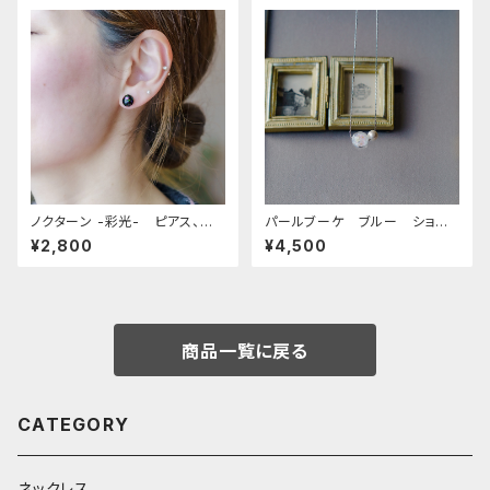
ノクターン -彩光- ピアス、イ
パールブーケ ブルー ショー
ヤリング
トネックレス
¥2,800
¥4,500
商品一覧に戻る
CATEGORY
ネックレス