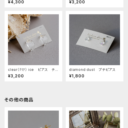
¥4,300
¥3,200
clear（ｸﾘｱ） ice ピアス チタ
diamond dust プチピアス
ンポスト
¥3,200
¥1,800
その他の商品